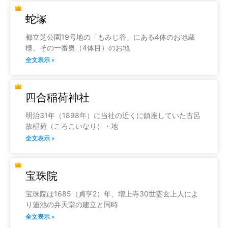
蛇塚
都立芝公園19号地の「もみじ谷」にある4体のお地蔵
様、その一番奥（4体目）のお地
全文表示 »
四合稲荷神社
明治31年（1898年）に当社の近くに鎮座していた古呂
故稲荷（ころこいなり）・地
全文表示 »
宝珠院
宝珠院は1685（貞亨2）年、増上寺30世霊玄上人によ
り蓮池の弁天堂の建立と同時
全文表示 »