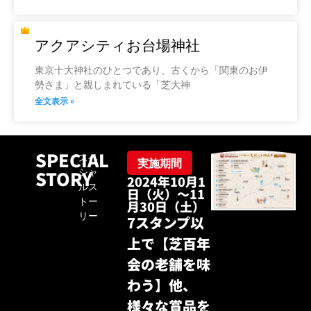
アクアシティお台場神社
東京十大神社のひとつであり、古くから「関東のお伊
勢さま」と親しまれている「芝大神
全文表示 »
SPECIAL
スペ
実施期間
STORY
シャ
2024年10月1
ルス
日（火）～11
トー
月30日（土）
リー
7スタンプ以
上で【芝百年
会の老舗を味
わう】他、
様々な賞品を