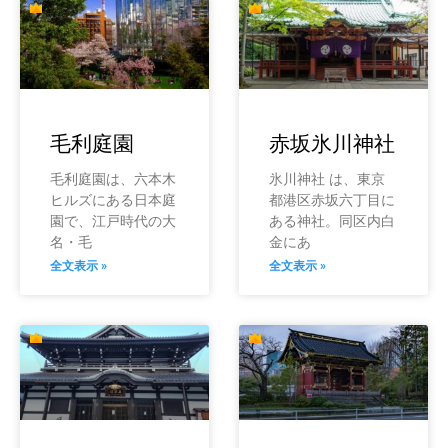
毛利庭園
赤坂氷川神社
毛利庭園は、六本木
氷川神社 は、東京
ヒルズにある日本庭
都港区赤坂六丁目に
園で、江戸時代の大
ある神社。同区内白
名・毛
金にあ
全文表示 »
全文表示 »