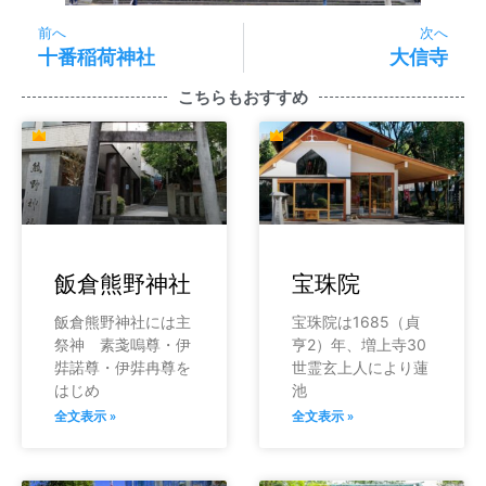
前へ
次へ
十番稲荷神社
大信寺
こちらもおすすめ
飯倉熊野神社
宝珠院
飯倉熊野神社には主
宝珠院は1685（貞
祭神 素戔嗚尊・伊
亨2）年、増上寺30
弉諾尊・伊弉冉尊を
世霊玄上人により蓮
はじめ
池
全文表示 »
全文表示 »