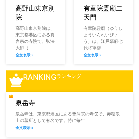
高野山東京別
有章院霊廟二
院
天門
高野山東京別院は、
有章院霊廟（ゆうし
東京都港区にある真
ょういんれいびょ
言宗の寺院で、弘法
う）は、江戸幕府七
大師（
代将軍徳
全文表示 »
全文表示 »
RANKING
ランキング
泉岳寺
泉岳寺は、東京都港区にある曹洞宗の寺院で、赤穂浪
士の墓所として有名です。特に毎年
全文表示 »