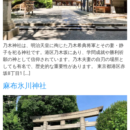
乃木神社は、明治天皇に殉じた乃木希典将軍とその妻・静
子を祀る神社です。港区乃木坂にあり、学問成就や勝利祈
願の神として信仰されています。乃木夫妻の自刃の場所と
しても有名で、歴史的な重要性があります。 東京都港区赤
坂8丁目1 […]
麻布氷川神社