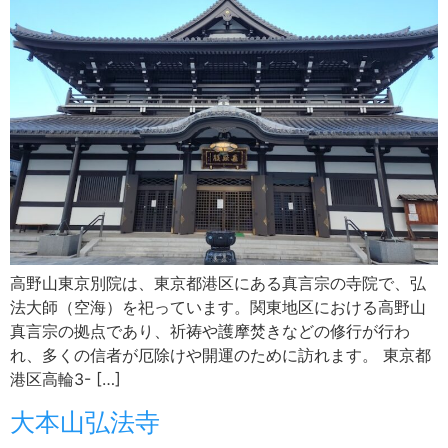
高野山東京別院は、東京都港区にある真言宗の寺院で、弘
法大師（空海）を祀っています。関東地区における高野山
真言宗の拠点であり、祈祷や護摩焚きなどの修行が行わ
れ、多くの信者が厄除けや開運のために訪れます。 東京都
港区高輪3- […]
大本山弘法寺