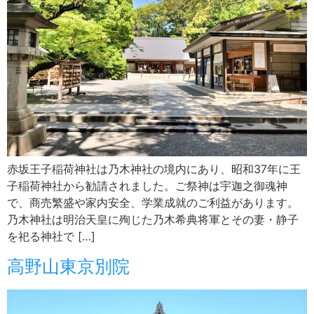
赤坂王子稲荷神社は乃木神社の境内にあり、昭和37年に王
子稲荷神社から勧請されました。ご祭神は宇迦之御魂神
で、商売繁盛や家内安全、学業成就のご利益があります。
乃木神社は明治天皇に殉じた乃木希典将軍とその妻・静子
を祀る神社で […]
高野山東京別院