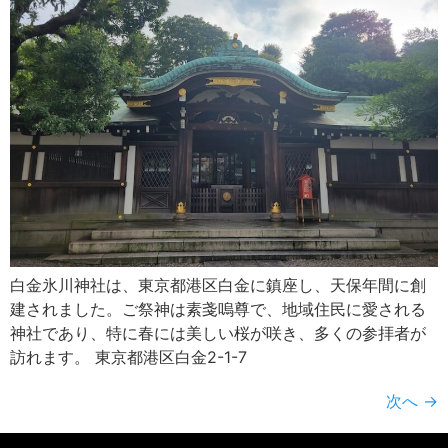
白金氷川神社は、東京都港区白金に鎮座し、天保年間に創
建されました。ご祭神は素戔嗚尊で、地域住民に愛される
神社であり、特に春には美しい桜が咲き、多くの参拝者が
訪れます。 東京都港区白金2-1-7
次へ
→