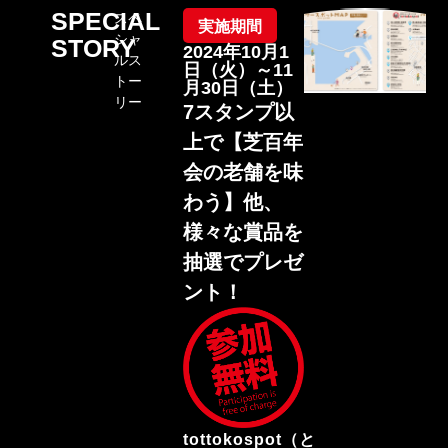
SPECIAL
スペ
実施期間
シャ
STORY
2024年10月1
ルス
日（火）～11
トー
月30日（土）
リー
7スタンプ以
上で【芝百年
会の老舗を味
わう】他、
様々な賞品を
抽選でプレゼ
ント！
tottokospot（と